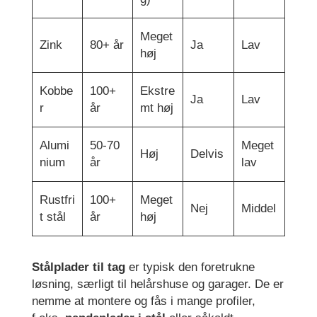
Meget
Zink
80+ år
Ja
Lav
høj
Kobbe
100+
Ekstre
Ja
Lav
r
år
mt høj
Alumi
50-70
Meget
Høj
Delvis
nium
år
lav
Rustfri
100+
Meget
Nej
Middel
t stål
år
høj
Stålplader til tag
er typisk den foretrukne
løsning, særligt til helårshuse og garager. De er
nemme at montere og fås i mange profiler,