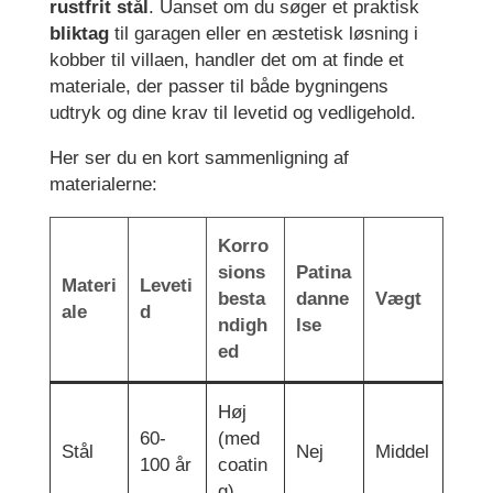
rustfrit stål
. Uanset om du søger et praktisk
bliktag
til garagen eller en æstetisk løsning i
kobber til villaen, handler det om at finde et
materiale, der passer til både bygningens
udtryk og dine krav til levetid og vedligehold.
Her ser du en kort sammenligning af
materialerne:
Korro
sions
Patina
Materi
Leveti
besta
danne
Vægt
ale
d
ndigh
lse
ed
Høj
60-
(med
Stål
Nej
Middel
100 år
coatin
g)