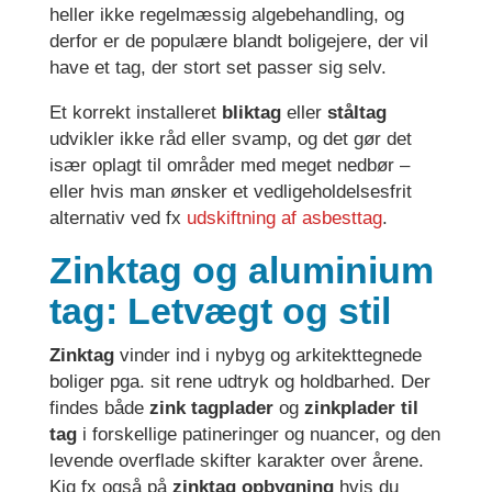
heller ikke regelmæssig algebehandling, og
derfor er de populære blandt boligejere, der vil
have et tag, der stort set passer sig selv.
Et korrekt installeret
bliktag
eller
ståltag
udvikler ikke råd eller svamp, og det gør det
især oplagt til områder med meget nedbør –
eller hvis man ønsker et vedligeholdelsesfrit
alternativ ved fx
udskiftning af asbesttag
.
Zinktag og aluminium
tag: Letvægt og stil
Zinktag
vinder ind i nybyg og arkitekttegnede
boliger pga. sit rene udtryk og holdbarhed. Der
findes både
zink tagplader
og
zinkplader til
tag
i forskellige patineringer og nuancer, og den
levende overflade skifter karakter over årene.
Kig fx også på
zinktag opbygning
hvis du