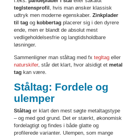
f.eks.
pandeplader i stål
eller såkaldt
teglstensprofil
, hvis man ønsker klassisk
udtryk men moderne egenskaber.
Zinkplader
til tag
og
kobbertag
placerer sig i den dyrere
ende, men er blandt de absolut mest
vedligeholdelsesfrie og langtidsholdbare
løsninger.
Sammenligner man ståltag med fx
tegltag
eller
naturskifer
, står det klart, hvor alsidigt et
metal
tag
kan være.
Ståltag: Fordele og
ulemper
Ståltag
er klart den mest søgte metaltagstype
– og med god grund. Det er stærkt, økonomisk
fordelagtigt og findes i både glatte og
profilerede varianter. Ulempen, som mange