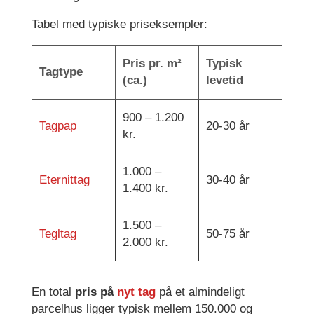
Tabel med typiske priseksempler:
Pris pr. m²
Typisk
Tagtype
(ca.)
levetid
900 – 1.200
Tagpap
20-30 år
kr.
1.000 –
Eternittag
30-40 år
1.400 kr.
1.500 –
Tegltag
50-75 år
2.000 kr.
En total
pris på
nyt tag
på et almindeligt
parcelhus ligger typisk mellem 150.000 og