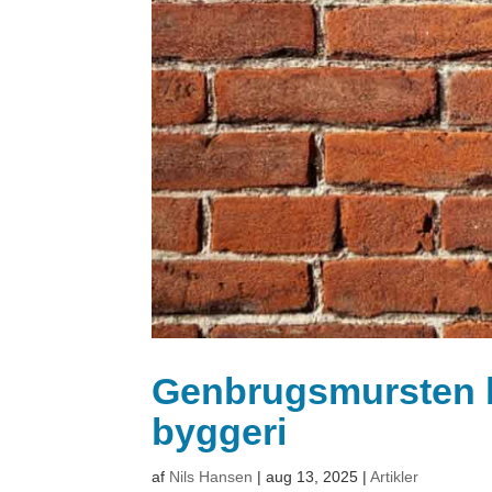
Genbrugsmursten b
byggeri
af
Nils Hansen
|
aug 13, 2025
|
Artikler