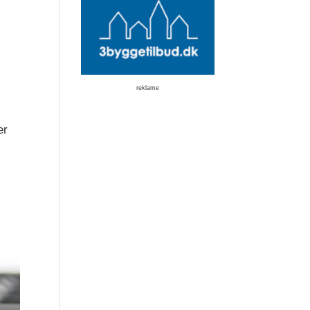
reklame
er