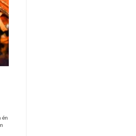
n én
en