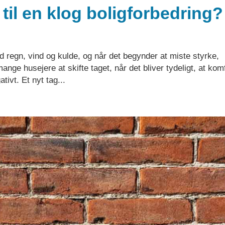
 til en klog boligforbedring?
 regn, vind og kulde, og når det begynder at miste styrke,
nge husejere at skifte taget, når det bliver tydeligt, at komf
ivt. Et nyt tag...