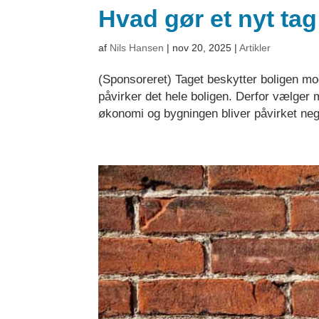
Hvad gør et nyt tag
af
Nils Hansen
|
nov 20, 2025
|
Artikler
(Sponsoreret) Taget beskytter boligen mod
påvirker det hele boligen. Derfor vælger ma
økonomi og bygningen bliver påvirket negat