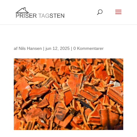
af
Nils Hansen
|
jun 12, 2025
|
0 Kommentarer